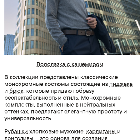
Водолазка с кашемиром
В коллекции представлены классические
монохромные костюмы состоящие из
пиджака
и
брюк
, которые придают образу
респектабельность и стиль. Монохромные
комплекты, выполненные в нейтральных
оттенках, предлагают элегантную простоту и
универсальность.
Р
убашки
хлопковые мужские,
кардиганы
и
лонгсливы
– это основа для создания