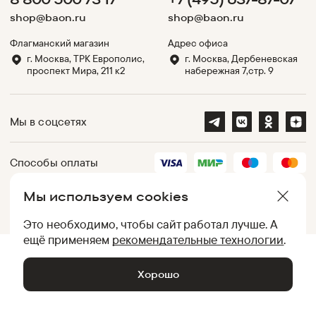
shop@baon.ru
shop@baon.ru
Флагманский магазин
Адрес офиса
г. Москва, ТРК Европолис,
г. Москва, Дербеневская
проспект Мира, 211 к2
набережная 7,стр. 9
Мы в соцсетях
Способы оплаты
Мы используем cookies
Партнеры
Это необходимо, чтобы сайт работал лучше. А
ещё применяем
рекомендательные технологии
.
.
UID:
050012AC817E776A7F001DB5026CEE0B
[
4d059f8f1750
]
Хорошо
© Baon, 2002-
2026