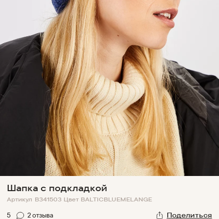
Шапка с подкладкой
Артикул
B341503
Цвет
BALTICBLUEMELANGE
5
2
отзыв
а
Поделиться