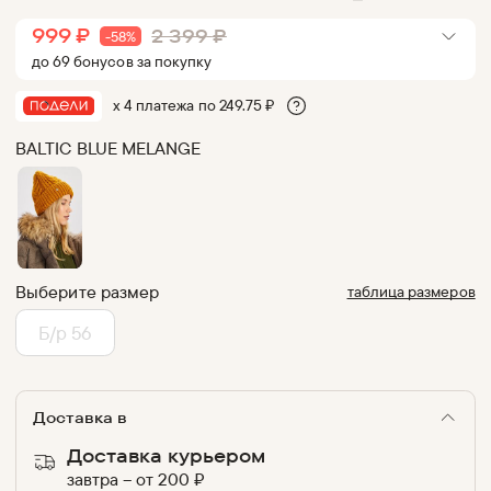
999
₽
2 399
₽
-
58
%
до
69
бонус
ов
за покупку
х 4 платежа по
249.75
₽
BALTIC BLUE MELANGE
Выберите размер
таблица размеров
Б/р 56
Доставка в
Доставка курьером
завтра
–
от
200
₽