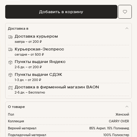
Добавить в корзину
Доставка в
Доставка курьером
завтра
–
от
200
₽
Курьерская-Экспресс
сегодня
–
от
500
₽
Пункты выдачи Яндекс
2-5 дн.
–
от
200
₽
Пункты выдачи СДЭК
1-3 дн.
–
от
200
₽
Доставка в фирменный магазин BAON
2-5 дн.
–
Бесплатно
О товаре
Пол
Женский
Коллекция
CARRY OVER
Верхний материал
85% Акрил, 15% Полиамид
Подкладочный материал
100% Полиэстер