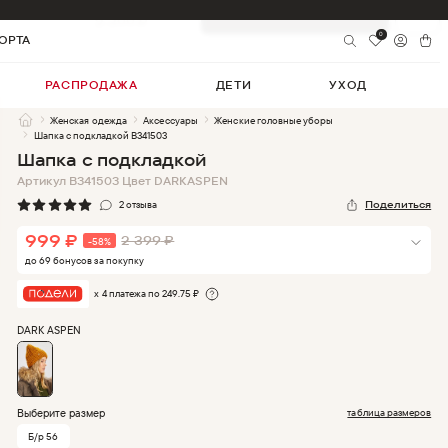
999
₽
-
58
%
Добавить в корзину
2 399
₽
0
ОРТА
РАСПРОДАЖА
ДЕТИ
УХОД
Женская одежда
Аксессуары
Женские головные уборы
Шапка с подкладкой B341503
Шапка с подкладкой
Артикул
B341503
Цвет
DARKASPEN
2
отзыв
а
Поделиться
999
₽
2 399
₽
-
58
%
до
69
бонус
ов
за покупку
х 4 платежа по
249.75
₽
DARK ASPEN
Выберите размер
таблица размеров
Б/р 56