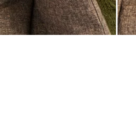
2
Описание
Отзывы
Возврат
Тёплая шапка не просто защитит вас от холода и ветра, но также придаст образу 
уборов, мы сделали их максимально комфортными, функциональными и разнообразн
Модель связана крупным узором из объёмной пряжи. Основная часть украшена косам
Трикотаж обладает прочностью и устойчивостью к износу, а также подходит для чу
Изделие украшено фирменным логотипом со стразом.
.