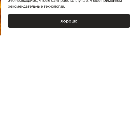
Это необходимо, чтобы сайт работал лучше. А ещё применяем
рекомендательные технологии
.
Хорошо
Пол
Женский
Коллекция
CARRY OVER
Верхний материал
85% Акрил, 15% Полиамид
Подкладочный материал
100% Полиэстер