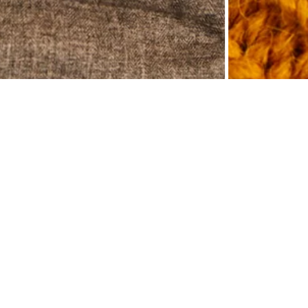
модную завершённость. Чтобы вы не испытывали проблем при выборе головных
ыми по форме и стилю. В комплект к шапке подходит шарф арт. B351502.
и, отворот, создающий дополнительное утепление - эластичной вязкой в резинку.
вствительной кожи. Непродуваемая подкладка шапки выполнена из мягкого флиса.