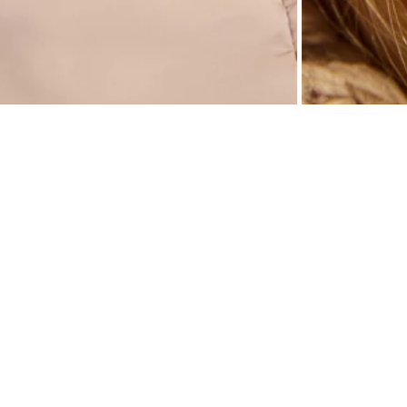
модную завершённость. Чтобы вы не испытывали проблем при выборе головных
ыми по форме и стилю. В комплект к шапке подходит шарф арт. B351502.
и, отворот, создающий дополнительное утепление - эластичной вязкой в резинку.
вствительной кожи. Непродуваемая подкладка шапки выполнена из мягкого флиса.