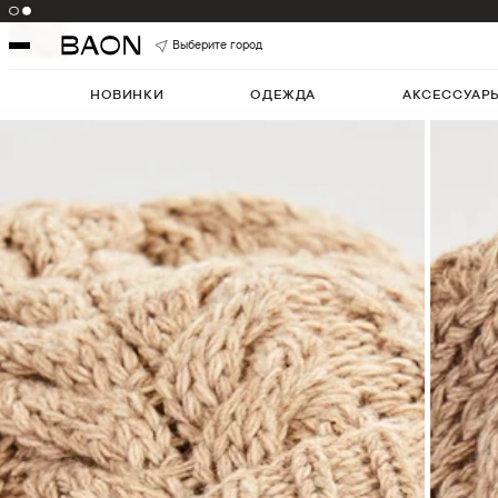
Цвет:
DRYGINGERMELANGE
Артикул:
B341503
5
Выберите город
НОВИНКИ
ОДЕЖДА
АКСЕССУАР