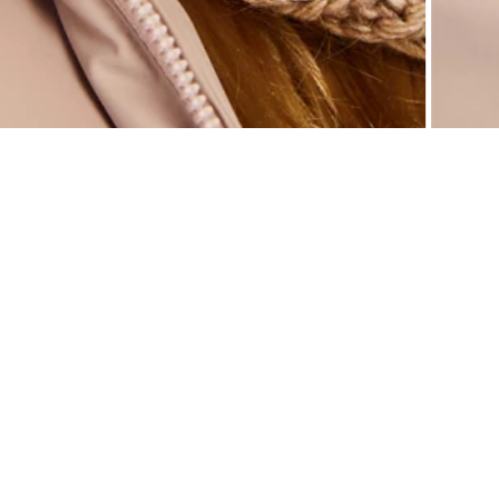
2
Описание
Отзывы
Возврат
Тёплая шапка не просто защитит вас от холода и ветра, но также придаст образу 
уборов, мы сделали их максимально комфортными, функциональными и разнообразн
Модель связана крупным узором из объёмной пряжи. Основная часть украшена косам
Трикотаж обладает прочностью и устойчивостью к износу, а также подходит для чу
Изделие украшено фирменным логотипом со стразом.
.