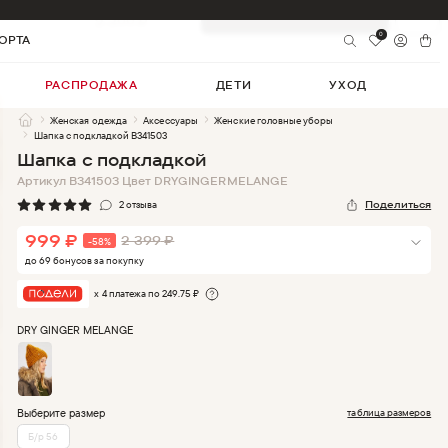
999
₽
-
58
%
Добавить в корзину
2 399
₽
0
ОРТА
РАСПРОДАЖА
ДЕТИ
УХОД
Женская одежда
Аксессуары
Женские головные уборы
Шапка с подкладкой B341503
Шапка с подкладкой
Артикул
B341503
Цвет
DRYGINGERMELANGE
2
отзыв
а
Поделиться
999
₽
2 399
₽
-
58
%
до
69
бонус
ов
за покупку
х 4 платежа по
249.75
₽
DRY GINGER MELANGE
Выберите размер
таблица размеров
Б/р 56