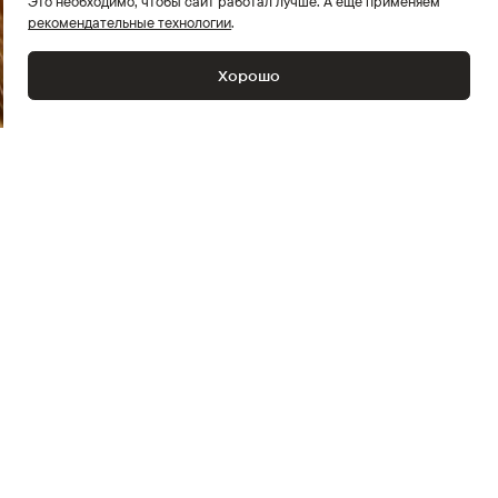
Это необходимо, чтобы сайт работал лучше. А ещё применяем
рекомендательные технологии
.
Хорошо
Пол
Женский
Коллекция
CARRY OVER
Верхний материал
85% Акрил, 15% Полиамид
Подкладочный материал
100% Полиэстер