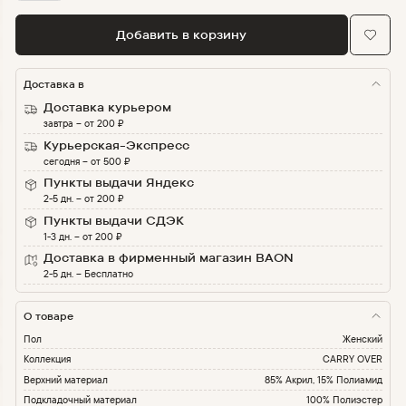
Добавить в корзину
Доставка в
Доставка курьером
завтра
–
от
200
₽
Курьерская-Экспресс
сегодня
–
от
500
₽
Пункты выдачи Яндекс
2-5 дн.
–
от
200
₽
Пункты выдачи СДЭК
1-3 дн.
–
от
200
₽
Доставка в фирменный магазин BAON
2-5 дн.
–
Бесплатно
О товаре
Пол
Женский
Коллекция
CARRY OVER
Верхний материал
85% Акрил, 15% Полиамид
Подкладочный материал
100% Полиэстер