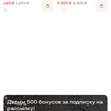
шерстью
649
₽
1 299
₽
5 899
₽
8 399
₽
Дарим 500 бонусов за подписку на
рассылку!