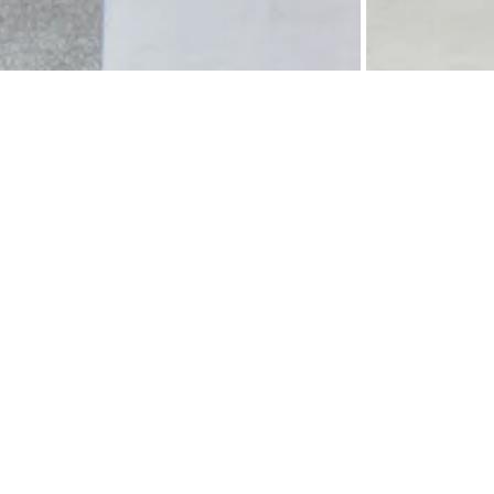
ардероба. Абстрактный принт смотрится подчёркнуто эффектно за счет
волокнистый хлопок, чтобы создать более прочное и ровное трикотажное полотно с
изделия даже после активной носки и многочисленных стирок. Футболка имеет