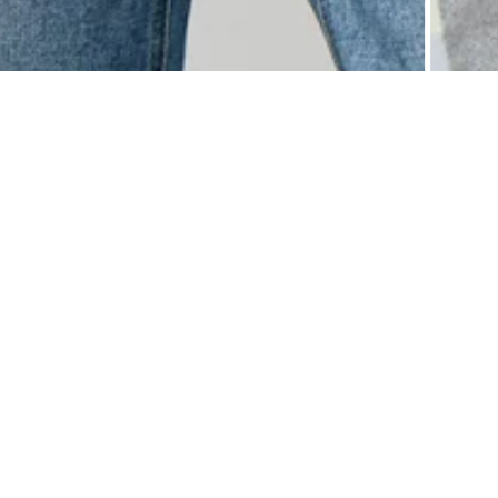
0
Описание
Отзывы
Возврат
Футболка с крупным принтом станет удачным выбором для вашего повседневного г
использования металлизированной краски.
В составе натуральный хлопок - мягкий и гипоаллергенный. Мы используем длинно
меньшим количеством ворсинок. Эластан гарантирует сохранность формы и цвета 
прямой силуэт и округлый вырез горловины.