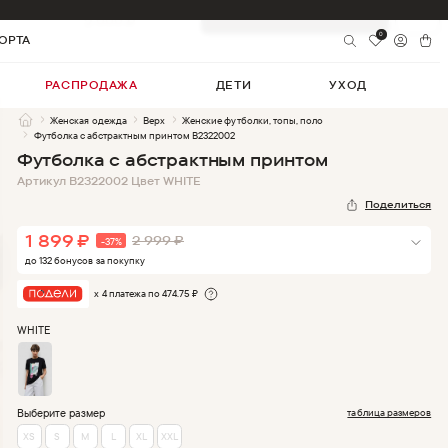
1 899
₽
-
37
%
Добавить в корзину
2 999
₽
0
ОРТА
РАСПРОДАЖА
ДЕТИ
УХОД
Женская одежда
Верх
Женские футболки, топы, поло
Футболка с абстрактным принтом B2322002
Футболка с абстрактным принтом
Артикул
B2322002
Цвет
WHITE
Поделиться
1 899
₽
2 999
₽
-
37
%
до
132
бонус
ов
за покупку
х 4 платежа по
474.75
₽
WHITE
Выберите размер
таблица размеров
XS
S
M
L
XL
XXL