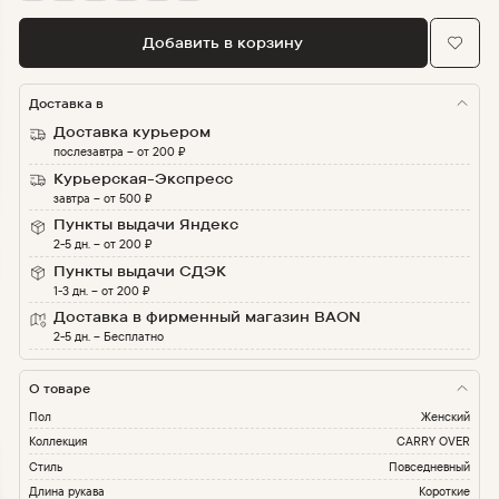
Добавить в корзину
Доставка в
Доставка курьером
послезавтра
–
от
200
₽
Курьерская-Экспресс
завтра
–
от
500
₽
Пункты выдачи Яндекс
2-5 дн.
–
от
200
₽
Пункты выдачи СДЭК
1-3 дн.
–
от
200
₽
Доставка в фирменный магазин BAON
2-5 дн.
–
Бесплатно
О товаре
Пол
Женский
Коллекция
CARRY OVER
Стиль
Повседневный
Длина рукава
Короткие