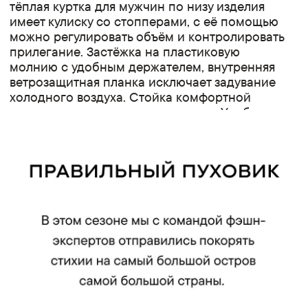
тёплая куртка для мужчин по низу изделия
имеет кулиску со стопперами, с её помощью
можно регулировать объём и контролировать
прилегание. Застёжка на пластиковую
молнию с удобным держателем, внутренняя
ветрозащитная планка исключает задувание
холодного воздуха. Стойка комфортной
высоты защитит от ветра и холода. Удобные
карманы на молнии утеплены флисом. По
низу рукавов внутренние манжеты из
плотного трикотажа - обеспечивают
комфортное прилегание к запястью, что
повышает теплозащитные свойства модели.
Внутри на подкладке 2 функциональных
кармана для удобства. Куртка мужская на пуху
сочетает в себе практичность,
универсальность, лаконичный дизайн и
отличные теплозащитные качества. Подойдет
для комфортных образов в стиле city-casual
на каждый день. Модель представлена в