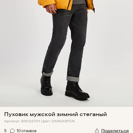
Пуховик мужской зимний стеганый
Артикул
B5022701
Цвет
DARKASPEN
5
10
отзыв
ов
Поделиться