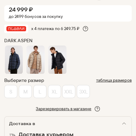
24 999
₽
до
2499
бонус
ов
за покупку
х 4 платежа по
6 249.75
₽
DARK ASPEN
Выберите размер
таблица размеров
S
M
L
XL
XXL
3XL
Зарезервировать в магазине
Доставка в
Доставка курьером