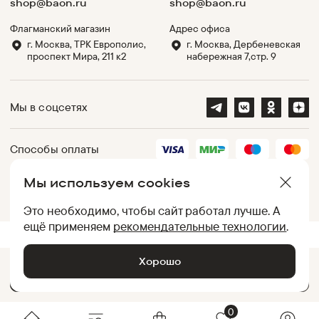
shop@baon.ru
shop@baon.ru
Флагманский магазин
Адрес офиса
г. Москва, ТРК Европолис,
г. Москва, Дербеневская
проспект Мира, 211 к2
набережная 7,стр. 9
Мы в соцсетях
Способы оплаты
Мы используем cookies
Партнеры
Это необходимо, чтобы сайт работал лучше. А
ещё применяем
рекомендательные технологии
.
.
UID:
050012AC1678756A7A0027B50259570B
[
d2849858b670
]
Хорошо
Добавить в корзину •
7 619
₽
© Baon, 2002-
2026
0