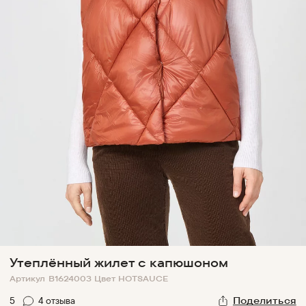
Утеплённый жилет с капюшоном
Артикул
B1624003
Цвет
HOTSAUCE
5
4
отзыв
а
Поделиться