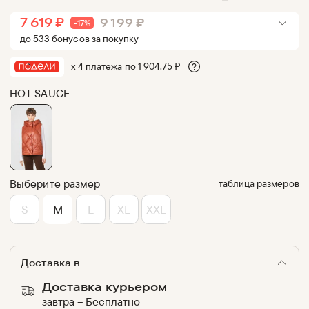
7 619
₽
9 199
₽
-
17
%
до
533
бонус
ов
за покупку
х 4 платежа по
1 904.75
₽
HOT SAUCE
Выберите размер
таблица размеров
S
M
L
XL
XXL
Доставка в
Доставка курьером
завтра
–
Бесплатно