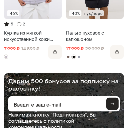
-46%
-40%
пух/перо
5
2
Пальто пуховое с
Куртка из мягкой
капюшоном
искусственной кожи
прямого кроя
17 999
₽
29 999
₽
7 999
₽
14 899
₽
.
Дарим 500 бонусов за подписку на
рассылку!
Нажимая кнопку “Подписаться”, Вы
соглашаетесь с
политикой
конфиденциальности