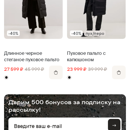
-40%
-40%
пух/перо
Длинное черное
Пуховое пальто с
стеганое пуховое пальто
капюшоном
27 599
₽
45 999
₽
23 999
₽
39 999
₽
.
Дарим 500 бонусов за подписку на
рассылку!