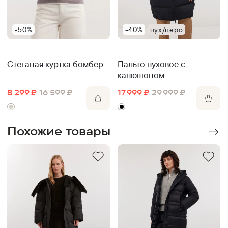
-50%
-40%
пух/перо
Стеганая куртка бомбер
Пальто пуховое с
капюшоном
8 299
₽
16 599
₽
17 999
₽
29 999
₽
Похожие товары