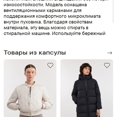
износостойкости. Модель оснащена
вентиляционными карманами для
поддержания комфортного микроклимата
внутри пуховика. Благодаря свойствам
материала, эту вещь можно стирать в
стиральной машине. Используйте бережный
режим, специальное жидкое средство для
стирки одежды с пуховым наполнителем и
температуру не выше 30 градусов.
Товары из капсулы