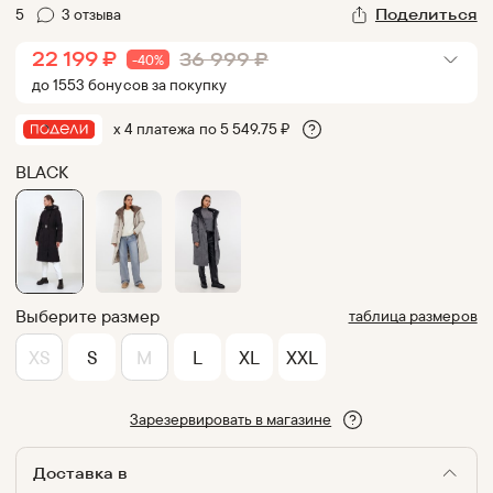
5
3
отзыв
а
Поделиться
22 199
₽
36 999
₽
-
40
%
до
1553
бонус
ов
за покупку
х 4 платежа по
5 549.75
₽
BLACK
Выберите размер
таблица размеров
XS
S
M
L
XL
XXL
Зарезервировать в магазине
Доставка в