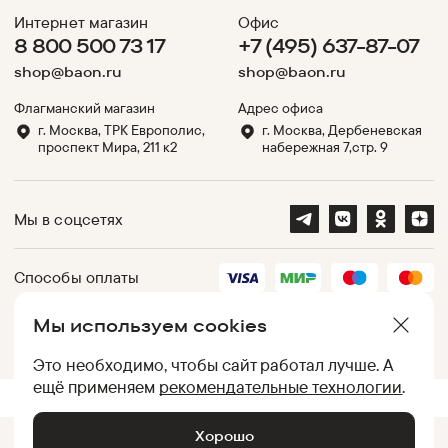
Интернет магазин
Офис
8 800 500 73 17
+7 (495) 637-87-07
shop@baon.ru
shop@baon.ru
Флагманский магазин
Адрес офиса
г. Москва, ТРК Европолис,
г. Москва, Дербеневская
проспект Мира, 211 к2
набережная 7,стр. 9
Мы в соцсетях
Способы оплаты
Мы используем cookies
Партнеры
Это необходимо, чтобы сайт работал лучше. А
ещё применяем
рекомендательные технологии
.
.
UID:
050012AC33B4776A7B0004B5028DE30B
[
76fd6bc05dcc
]
Хорошо