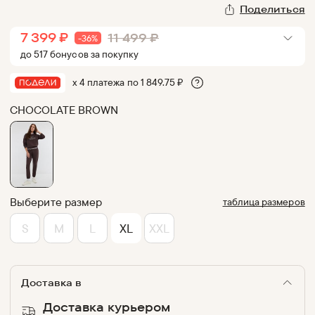
Поделиться
7 399
₽
11 499
₽
-
36
%
до
517
бонус
ов
за покупку
х 4 платежа по
1 849.75
₽
CHOCOLATE BROWN
Выберите размер
таблица размеров
S
M
L
XL
XXL
Доставка в
Доставка курьером