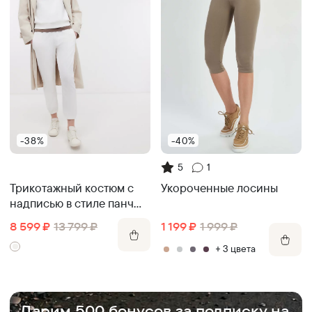
-38%
-40%
5
1
Трикотажный костюм с
Укороченные лосины
надписью в стиле панч
нидл
8 599
₽
13 799
₽
1 199
₽
1 999
₽
+
3
цвет
а
.
Дарим 500 бонусов за подписку на