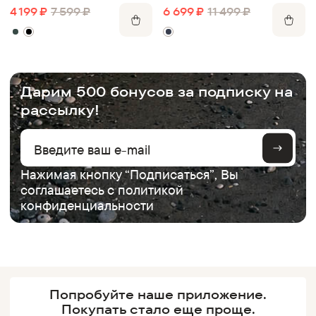
кожи
костюмной ткани
4 199
₽
7 599
₽
6 699
₽
11 499
₽
.
Дарим 500 бонусов за подписку на
рассылку!
Нажимая кнопку “Подписаться”, Вы
соглашаетесь с
политикой
конфиденциальности
Попробуйте наше
приложение.
Покупать
стало еще проще.