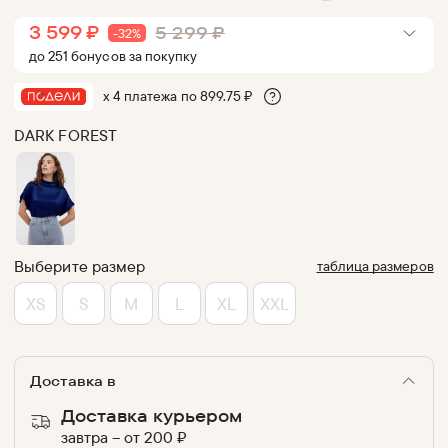
3 599
₽
5 299
₽
-
32
%
до
251
бонус
ов
за покупку
х 4 платежа по
899.75
₽
DARK FOREST
Выберите размер
таблица размеров
XS
S
M
L
XL
XXL
Доставка в
Доставка курьером
завтра
–
от
200
₽