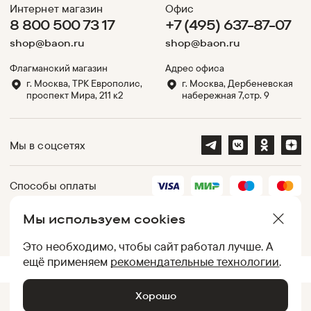
Интернет магазин
Офис
8 800 500 73 17
+7 (495) 637-87-07
shop@baon.ru
shop@baon.ru
Флагманский магазин
Адрес офиса
г. Москва, ТРК Европолис,
г. Москва, Дербеневская
проспект Мира, 211 к2
набережная 7,стр. 9
Мы в соцсетях
Способы оплаты
Мы используем cookies
Партнеры
Это необходимо, чтобы сайт работал лучше. А
ещё применяем
рекомендательные технологии
.
.
UID:
050012ACBE26786A7E001CB502A1E00B
[
2620c41d7540
]
Хорошо
Добавить в корзину •
7 499
₽