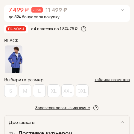
7 499
₽
11 499
₽
-
35
%
до
524
бонус
ов
за покупку
х 4 платежа по
1 874.75
₽
BLACK
Выберите размер
таблица размеров
S
M
L
XL
XXL
3XL
Зарезервировать в магазине
Доставка в
Доставка курьером