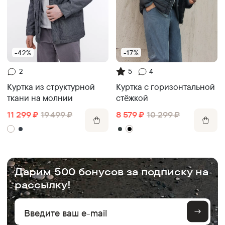
-42%
-17%
2
5
4
Куртка из структурной
Куртка с горизонтальной
ткани на молнии
стёжкой
11 299
₽
19 499
₽
8 579
₽
10 299
₽
.
Дарим 500 бонусов за подписку на
рассылку!