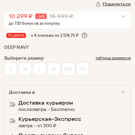
Поделиться
10 299
₽
15 599
₽
-
34
%
до
720
бонус
ов
за покупку
х 4 платежа по
2 574.75
₽
DEEP NAVY
Выберите размер
таблица размеров
S
M
L
XL
XXL
3XL
Доставка в
Доставка курьером
послезавтра
–
Бесплатно
Курьерская-Экспресс
завтра
–
от
500
₽