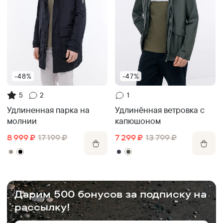
-48%
-47%
5
2
1
Удлиненная парка на
Удлинённая ветровка с
молнии
капюшоном
8 999
₽
17 199
₽
7 299
₽
13 799
₽
.
Дарим 500 бонусов за подписку на
рассылку!