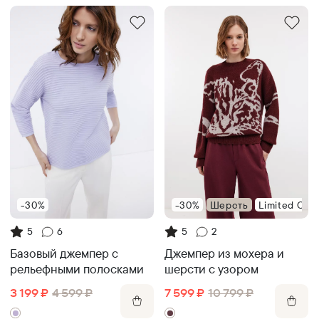
-30%
-30%
Шерсть
Limited Coll
5
6
5
2
Базовый джемпер с
Джемпер из мохера и
рельефными полосками
шерсти с узором
3 199
₽
4 599
₽
7 599
₽
10 799
₽