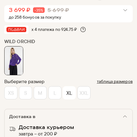
3 699
₽
5 699
₽
-
35
%
до
258
бонус
ов
за покупку
х 4 платежа по
924.75
₽
WILD ORCHID
Выберите размер
таблица размеров
XS
S
M
L
XL
XXL
Доставка в
Доставка курьером
завтра
–
от
200
₽