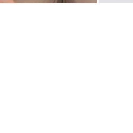
товом решении. Его можно стилизовать с элементами классического или
роду и отдыха. Уместна интеграция в многослойные образы. Сетка поддерживает
полуприталенного силуэта с небольшим воротником-стойкой оптимально садится
ость, что близко современным женщинам и девушкам. Свитер выполнен из смесовой
же и приятен к телу, что делает его ношение максимально комфортным. Добавление
ервоначальную форму и не деформируются. В комплект подойдет арт. B4724012.