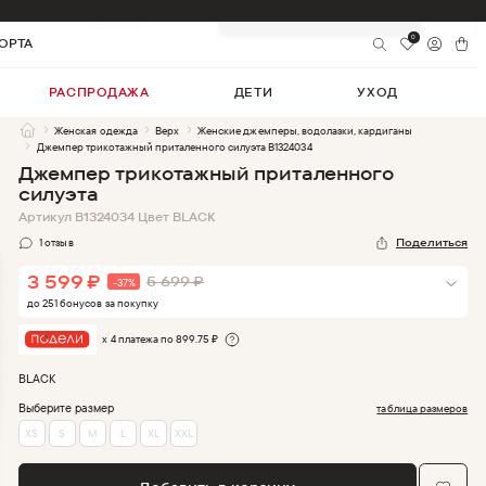
3 599
₽
-
37
%
Добавить в корзину
5 699
₽
0
ОРТА
РАСПРОДАЖА
ДЕТИ
УХОД
Женская одежда
Верх
Женские джемперы, водолазки, кардиганы
Джемпер трикотажный приталенного силуэта B1324034
Джемпер трикотажный приталенного
силуэта
Артикул
B1324034
Цвет
BLACK
1
отзыв
Поделиться
3 599
₽
5 699
₽
-
37
%
до
251
бонус
ов
за покупку
х 4 платежа по
899.75
₽
BLACK
Выберите размер
таблица размеров
XS
S
M
L
XL
XXL