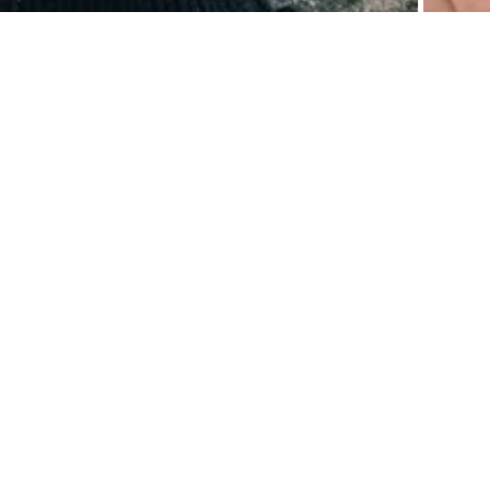
1
Описание
Отзывы
Возврат
Ажурный джемпер - актуальный мастхэв в минималистичном дизайне и базовом цве
повседневного гардероба, составляя выразительные комплекты для прогулок по го
тренд на полупрозрачность и имитацию ручной работы. Кофта с длинным рукавом 
по фигуре вне зависимости от комплекции. Она демонстрирует свободу и элегантн
хлопковой пряжи. Вязаный трикотаж с натуральной основой пропускает воздух к ко
акрила увеличивает прочность и устойчивость к износу. После стирки сохраняет п