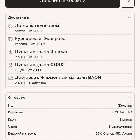
Добавить в корзину
Доставка в
Доставка курьером
завтра
–
от
200
₽
Курьерская-Экспресс
сегодня
–
от
500
₽
Пункты выдачи Яндекс
2-5 дн.
–
от
200
₽
Пункты выдачи СДЭК
1-3 дн.
–
от
200
₽
Доставка в фирменный магазин BAON
2-5 дн.
–
Бесплатно
О товаре
Пол
Женский
Коллекция
ВЕСНА-ЛЕТО
Крой
Прямой
Стиль
Повседневный
Верхний материал
55% Хлопок, 45% Акрил