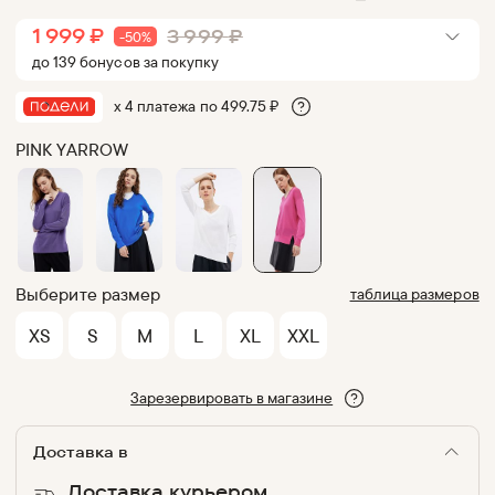
1 999
₽
3 999
₽
-
50
%
до
139
бонус
ов
за покупку
х 4 платежа по
499.75
₽
PINK YARROW
Выберите размер
таблица размеров
XS
S
M
L
XL
XXL
Зарезервировать в магазине
Доставка в
Доставка курьером