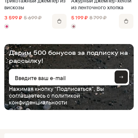
Трикотажный джемпер из
Ажурный джемпер-хенли
вискозы
из ленточного хлопка
3 599
₽
5 699
₽
5 199
₽
8 799
₽
.
Дарим 500 бонусов за подписку на
рассылку!
Нажимая кнопку “Подписаться”, Вы
соглашаетесь с
политикой
конфиденциальности