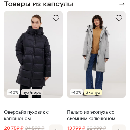
Товары из капсулы
-40%
пух/перо
-40%
Экопух
Оверсайз пуховик с
Пальто из экопуха со
капюшоном
съемным капюшоном
20 759
₽
34 599
₽
13 799
₽
22 999
₽