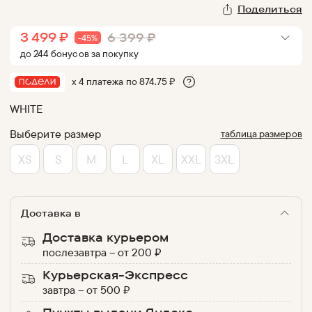
Поделиться
3 499
₽
6 399
₽
-
45
%
до
244
бонус
ов
за покупку
х 4 платежа по
874.75
₽
WHITE
Выберите размер
таблица размеров
XS
S
M
L
XL
XXL
3XL
Доставка в
Доставка курьером
послезавтра
–
от
200
₽
Курьерская-Экспресс
завтра
–
от
500
₽