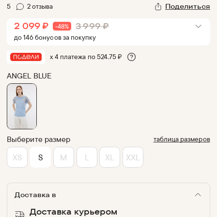
5
2
отзыв
а
Поделиться
2 099
₽
3 999
₽
-
48
%
до
146
бонус
ов
за покупку
х 4 платежа по
524.75
₽
ANGEL BLUE
Выберите размер
таблица размеров
XS
S
M
L
XL
XXL
Доставка в
Доставка курьером