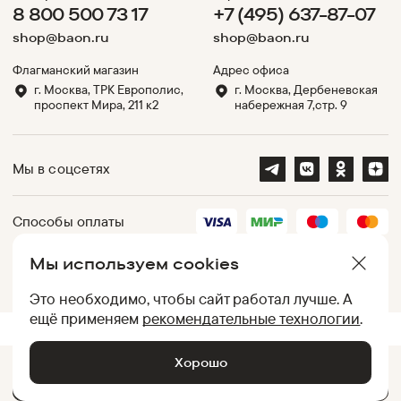
8 800 500 73 17
+7 (495) 637-87-07
shop@baon.ru
shop@baon.ru
Флагманский магазин
Адрес офиса
г. Москва, ТРК Европолис,
г. Москва, Дербеневская
проспект Мира, 211 к2
набережная 7,стр. 9
Мы в соцсетях
Способы оплаты
Мы используем cookies
Партнеры
Это необходимо, чтобы сайт работал лучше. А
ещё применяем
рекомендательные технологии
.
.
UID:
050012AC5D49796A82004DB50283380C
[
8d0e98ccc583
]
Хорошо
Добавить в корзину •
2 099
₽
© Baon, 2002-
2026