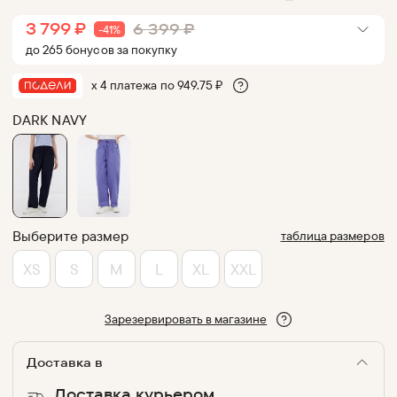
3 799
₽
6 399
₽
-
41
%
до
265
бонус
ов
за покупку
х 4 платежа по
949.75
₽
DARK NAVY
Выберите размер
таблица размеров
XS
S
M
L
XL
XXL
Зарезервировать в магазине
Доставка в
Доставка курьером