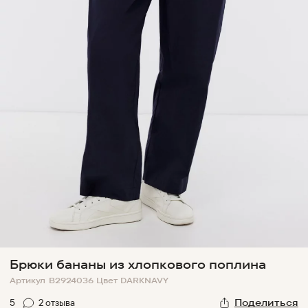
Брюки бананы из хлопкового поплина
Артикул
B2924036
Цвет
DARKNAVY
5
2
отзыв
а
Поделиться