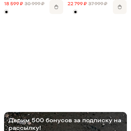
18 599
₽
30 999
₽
22 799
₽
37 999
₽
Дарим 500 бонусов за подписку на
рассылку!