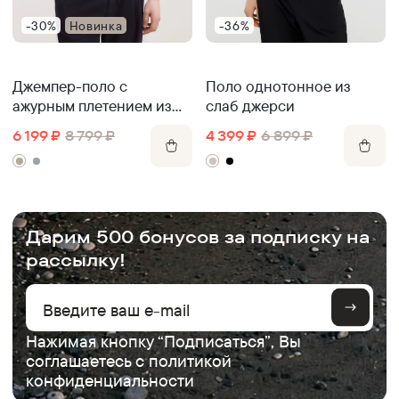
-30%
Новинка
-36%
Джемпер-поло с
Поло однотонное из
ажурным плетением из
слаб джерси
лиоцелла и льна
6 199
₽
8 799
₽
4 399
₽
6 899
₽
.
Дарим 500 бонусов за подписку на
рассылку!
Нажимая кнопку “Подписаться”, Вы
соглашаетесь с
политикой
конфиденциальности