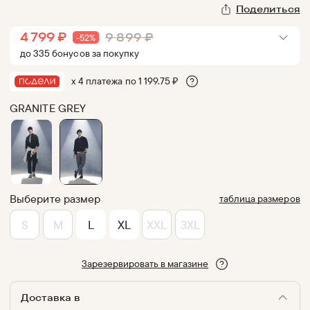
Поделиться
4 799
₽
9 899
₽
-
52
%
до
335
бонус
ов
за покупку
х 4 платежа по
1 199.75
₽
GRANITE GREY
Выберите размер
таблица размеров
S
M
L
XL
XXL
3XL
Зарезервировать в магазине
Доставка в