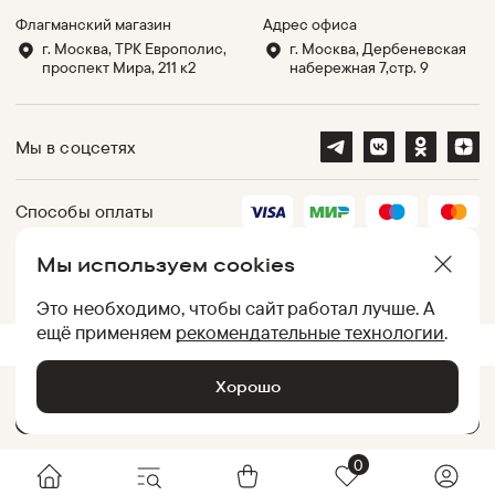
Флагманский магазин
Адрес офиса
г. Москва, ТРК Европолис,
г. Москва, Дербеневская
проспект Мира, 211 к2
набережная 7,стр. 9
Мы в соцсетях
Способы оплаты
Мы используем cookies
Партнеры
Это необходимо, чтобы сайт работал лучше. А
ещё применяем
рекомендательные технологии
.
.
UID:
050012ACC9D3766A7F001DB502A2C90B
[
b0993c435c8f
]
Хорошо
Добавить в корзину •
4 799
₽
© Baon, 2002-
2026
0