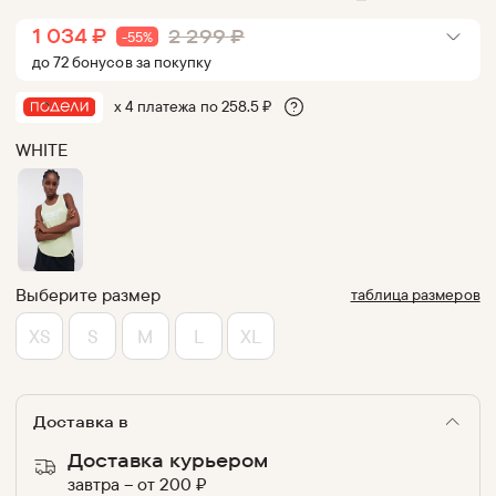
1 034
₽
2 299
₽
-
55
%
до
72
бонус
ов
за покупку
х 4 платежа по
258.5
₽
WHITE
Выберите размер
таблица размеров
XS
S
M
L
XL
Доставка в
Доставка курьером
завтра
–
от
200
₽