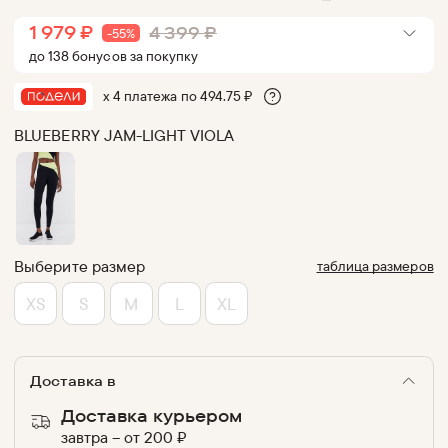
1 979
₽
4 399
₽
-
55
%
до
138
бонус
ов
за покупку
х 4 платежа по
494.75
₽
BLUEBERRY JAM-LIGHT VIOLA
Выберите размер
таблица размеров
XS
S
M
L
XL
Доставка в
Доставка курьером
завтра
–
от
200
₽