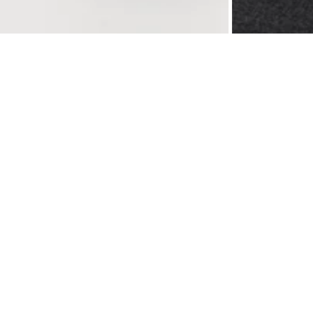
создаст комфорт и стиль в любом гардеробе. Он имеет круглый вырез горловины и
ер изготовлен из 100% натурального хлопка, что обеспечивает отличную
гает поддерживать оптимальную температуру тела. Меланжевая пряжа добавляет
раз. Благодаря плотной вязке, джемпер хорошо сохраняет форму и не теряет свой
 или футболок для многослойного образа. Такой дизайн подойдет к любым
в течение всего дня.