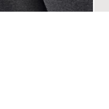
1
Описание
Отзывы
Возврат
Джемпер свободного силуэта, связанный из меланжевой плотной хлопковой пряжи, 
спущенный длинный рукав, которые придают изделию классический вид. Этот джемп
воздухопроницаемость и комфорт при носке.
Натуральный материал гипоаллергенен, подходит для чувствительной кожи и помо
изделию уникальный визуальный эффект, создавая интересный текстурированный об
первоначальный внешний вид после многочисленных стирок.
Свободный силуэт позволяет носить его как самостоятельно, так и поверх рубашек
повседневным или деловым комплектам, предоставляя свободу движения и удобство 