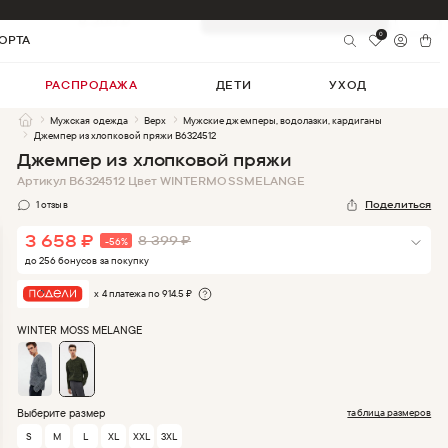
3 658
₽
-
56
%
Добавить в корзину
8 399
₽
0
ОРТА
РАСПРОДАЖА
ДЕТИ
УХОД
Мужская одежда
Верх
Мужские джемперы, водолазки, кардиганы
Джемпер из хлопковой пряжи B6324512
Джемпер из хлопковой пряжи
Артикул
B6324512
Цвет
WINTERMOSSMELANGE
1
отзыв
Поделиться
3 658
₽
8 399
₽
-
56
%
до
256
бонус
ов
за покупку
х 4 платежа по
914.5
₽
WINTER MOSS MELANGE
Выберите размер
таблица размеров
S
M
L
XL
XXL
3XL