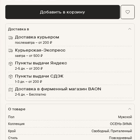
Добавить в корзину
Доставка в
Доставка курьером
послезавтра
–
от
200
₽
Курьерская-Экспресс
завтра
–
от
500
₽
Пункты выдачи Яндекс
2-5 дн.
–
от
200
₽
Пункты выдачи СДЭК
1-3 дн.
–
от
200
₽
Доставка в фирменный магазин BAON
2-5 дн.
–
Бесплатно
О товаре
Пол
Мужской
Коллекция
ОСЕНЬ-ЗИМА
Крой
Свободный, Приталенный
Стиль
Повседневный