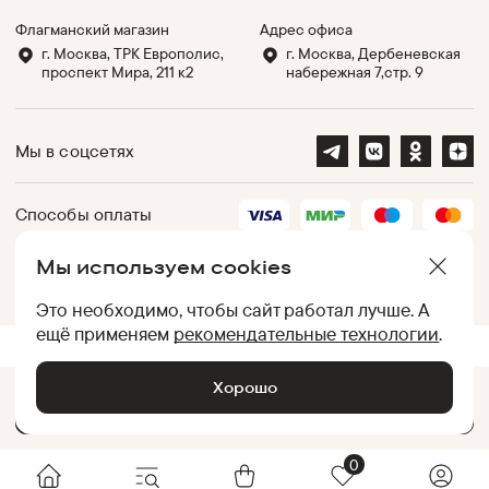
Флагманский магазин
Адрес офиса
г. Москва, ТРК Европолис,
г. Москва, Дербеневская
проспект Мира, 211 к2
набережная 7,стр. 9
Мы в соцсетях
Способы оплаты
Мы используем cookies
Партнеры
Это необходимо, чтобы сайт работал лучше. А
ещё применяем
рекомендательные технологии
.
.
UID:
050012ACF46B786A75004EB402FAF80B
[
d2849858b670
]
Хорошо
Добавить в корзину •
16 999
₽
© Baon, 2002-
2026
0