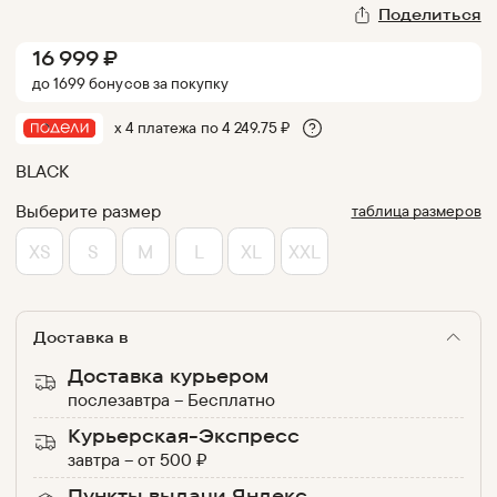
Поделиться
16 999
₽
до
1699
бонус
ов
за покупку
х 4 платежа по
4 249.75
₽
BLACK
Выберите размер
таблица размеров
XS
S
M
L
XL
XXL
Доставка в
Доставка курьером
послезавтра
–
Бесплатно
Курьерская-Экспресс
завтра
–
от
500
₽
Пункты выдачи Яндекс