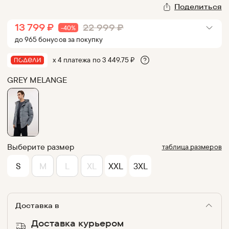
Поделиться
13 799
₽
22 999
₽
-
40
%
до
965
бонус
ов
за покупку
х 4 платежа по
3 449.75
₽
GREY MELANGE
Выберите размер
таблица размеров
S
M
L
XL
XXL
3XL
Доставка в
Доставка курьером