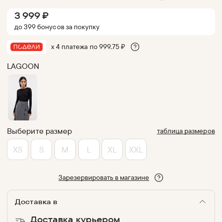
3 999
₽
до
399
бонус
ов
за покупку
х 4 платежа по
999.75
₽
LAGOON
Выберите размер
таблица размеров
XS
S
M
L
XL
XXL
Зарезервировать в магазине
Доставка в
Доставка курьером