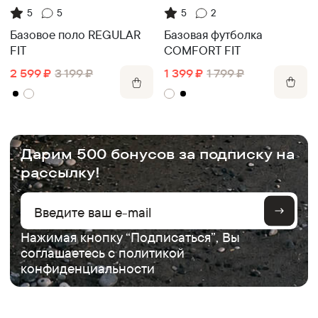
5
5
5
2
Базовое поло REGULAR
Базовая футболка
FIT
COMFORT FIT
2 599
₽
3 199
₽
1 399
₽
1 799
₽
.
Дарим 500 бонусов за подписку на
рассылку!
Нажимая кнопку “Подписаться”, Вы
соглашаетесь с
политикой
конфиденциальности