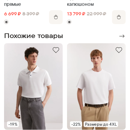
прямые
капюшоном
6 699
₽
8 399
₽
13 799
₽
22 999
₽
Похожие товары
-19%
-22%
Размеры до 4XL