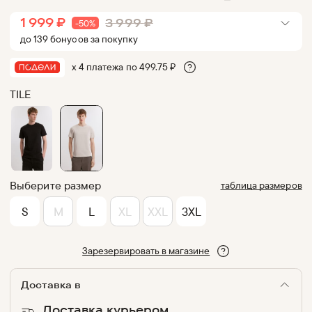
1 999
₽
3 999
₽
-
50
%
до
139
бонус
ов
за покупку
х 4 платежа по
499.75
₽
TILE
Выберите размер
таблица размеров
S
M
L
XL
XXL
3XL
Зарезервировать в магазине
Доставка в
Доставка курьером