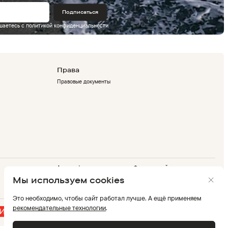
Подписаться
ашаетесь с
политикой конфиденциальности
Права
Правовые документы
Адрес офиса
Флагманский магазин
г. Москва, Дербеневская
г. Москва, ТРК Европолис,
Мы используем cookies
набережная 7,стр. 9
проспект Мира, 211 к2
Это необходимо, чтобы сайт работал лучше. А ещё применяем
рекомендательные технологии
.
Мы в соцсетях