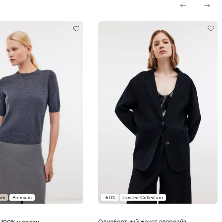
ть
Premium
-50%
Limited Collection
обавить в корзину
Добавить в корзину
Однобортный жакет оверсайз
 100% шерсти