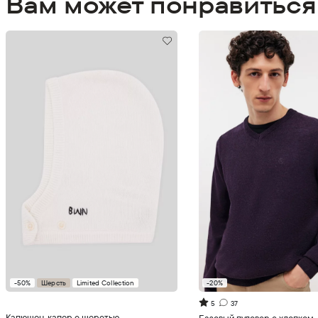
Вам может понравиться
-50%
Шерсть
Limited Collection
-20%
Добавить в корзину
Добавить в корзи
5
37
Капюшон-капор с шерстью
Базовый пуловер с хлопком