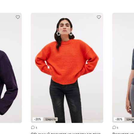
-20%
Шерсть
-30%
Шерс
ну
Добавить в корзину
Д
1
1
Объемный джемпер из шерсти альпака
Джемпер из