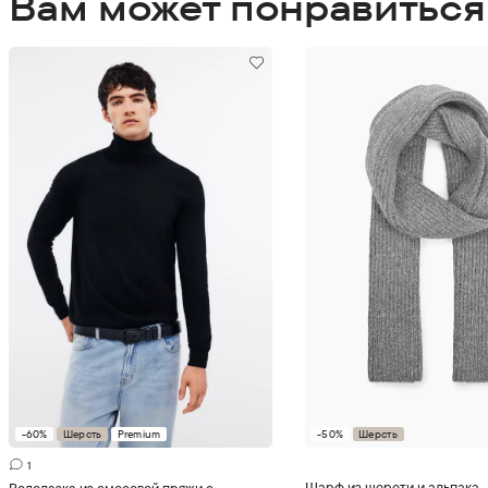
Вам может понравиться
-60%
Шерсть
Premium
-50%
Шерсть
Добавить в корзину
Добавить в корзи
1
Шарф из шерсти и альпака
Водолазка из смесовой пряжи с