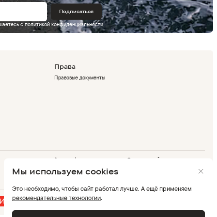
Подписаться
ашаетесь с
политикой конфиденциальности
Права
Правовые документы
Адрес офиса
Флагманский магазин
г. Москва, Дербеневская
г. Москва, ТРК Европолис,
Мы используем cookies
набережная 7,стр. 9
проспект Мира, 211 к2
Это необходимо, чтобы сайт работал лучше. А ещё применяем
рекомендательные технологии
.
Мы в соцсетях