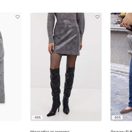
-55%
-50%
ну
Добавить в корзину
Д
Мини юбка из экокожи
Джинсы SLI