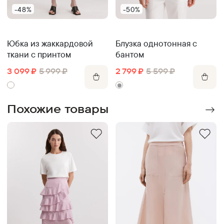
-48%
-50%
Юбка из жаккардовой
Блузка однотонная с
ткани с принтом
бантом
3 099
₽
5 999
₽
2 799
₽
5 599
₽
Похожие товары