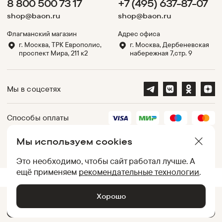
8 800 500 73 17
+7 (495) 637-87-07
shop@baon.ru
shop@baon.ru
Флагманский магазин
Адрес офиса
г. Москва, ТРК Европолис,
г. Москва, Дербеневская
проспект Мира, 211 к2
набережная 7,стр. 9
Мы в соцсетях
Способы оплаты
Мы используем cookies
Партнеры
Это необходимо, чтобы сайт работал лучше. А
ещё применяем
рекомендательные технологии
.
.
UID:
050012AC11DB776A78009FB4029BEC0B
[
2620c41d7540
]
Хорошо
Добавить в корзину •
2 999
₽
© Baon, 2002-
2026