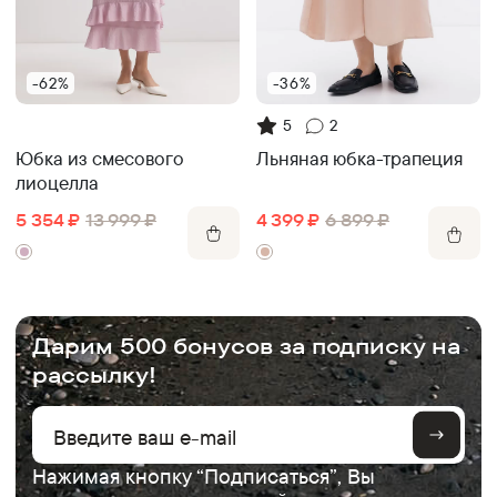
-62%
-36%
5
2
Юбка из смесового
Льняная юбка-трапеция
лиоцелла
5 354
₽
13 999
₽
4 399
₽
6 899
₽
.
Дарим 500 бонусов за подписку на
рассылку!
Нажимая кнопку “Подписаться”, Вы