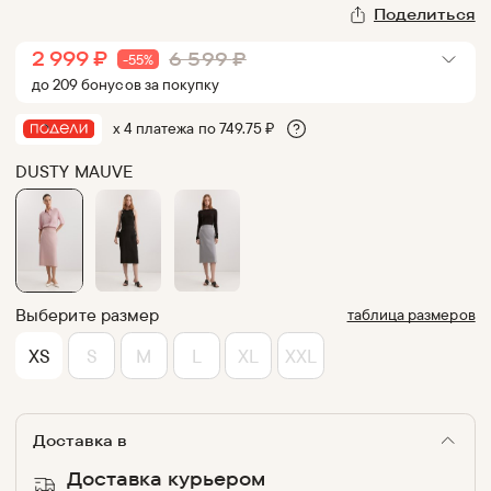
Поделиться
2 999
₽
6 599
₽
-
55
%
до
209
бонус
ов
за покупку
х 4 платежа по
749.75
₽
DUSTY MAUVE
Выберите размер
таблица размеров
XS
S
M
L
XL
XXL
Доставка в
Доставка курьером