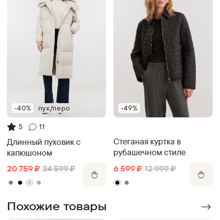
-40%
пух/перо
-49%
5
11
Стеганая куртка в
Длинный пуховик с
рубашечном стиле
капюшоном
6 599
₽
12 999
₽
20 759
₽
34 599
₽
Похожие товары