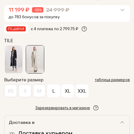
11 199
₽
24 999
₽
-
55
%
до
783
бонус
ов
за покупку
х 4 платежа по
2 799.75
₽
TILE
Выберите размер
таблица размеров
XS
S
M
L
XL
XXL
Зарезервировать в магазине
Доставка в
Доставка курьером