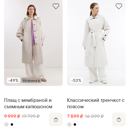
-49%
Новинка
-53%
Плащ с мембраной и
Классический тренчкот с
съемным капюшоном
поясом
9 999
₽
19 799
₽
7 599
₽
16 099
₽