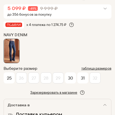
5 099
₽
9 999
₽
-
49
%
до
356
бонус
ов
за покупку
х 4 платежа по
1 274.75
₽
NAVY DENIM
Выберите размер
таблица размеров
25
26
27
28
29
30
31
32
Зарезервировать в магазине
Доставка в
Доставка курьером