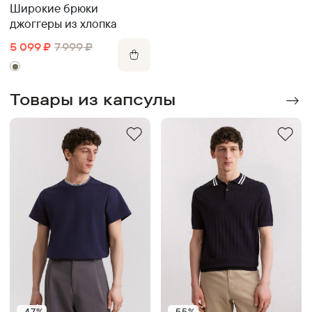
Широкие брюки
джоггеры из хлопка
5 099
₽
7 999
₽
Товары из капсулы
-47%
-55%