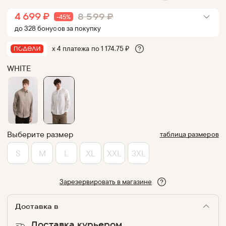
4 699
₽
8 599
₽
-
45
%
до
328
бонус
ов
за покупку
х 4 платежа по
1 174.75
₽
WHITE
Выберите размер
таблица размеров
S
M
L
XL
XXL
3XL
Зарезервировать в магазине
Доставка в
Доставка курьером