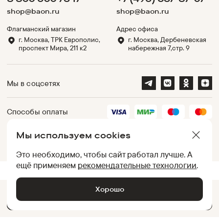
shop@baon.ru
shop@baon.ru
Флагманский магазин
Адрес офиса
г. Москва, ТРК Европолис,
г. Москва, Дербеневская
проспект Мира, 211 к2
набережная 7,стр. 9
Мы в соцсетях
Способы оплаты
Мы используем cookies
Партнеры
Это необходимо, чтобы сайт работал лучше. А
ещё применяем
рекомендательные технологии
.
.
UID:
050012AC9594756A7600AFB402EE6C0B
[
d2849858b670
]
Хорошо
Добавить в корзину •
1 599
₽
© Baon, 2002-
2026