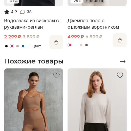
-41%
-24%
Новинка
4.9
36
Джемпер поло с
Водолазка из вискозы с
отложным воротником
рукавами-реглан
4 999
₽
6 599
₽
2 299
₽
3 899
₽
+
1
цвет
Похожие товары