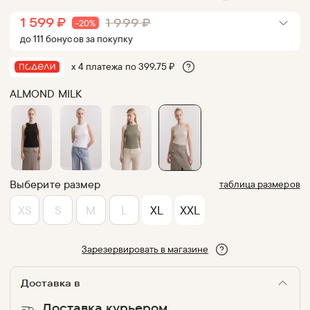
1 599
₽
1 999
₽
-
20
%
до
111
бонус
ов
за покупку
х 4 платежа по
399.75
₽
ALMOND MILK
Выберите размер
таблица размеров
XS
S
M
L
XL
XXL
Зарезервировать в магазине
Доставка в
Доставка курьером