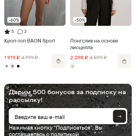
-60%
-50%
5
2
Лонгслив на основе
Кроп-топ BAON Sport
лиоцелла
2 298
₽
4 599
₽
1 919
₽
4 799
₽
.
Дарим 500 бонусов за подписку на
рассылку!
Нажимая кнопку “Подписаться”, Вы
соглашаетесь с
политикой