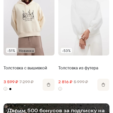
-51%
Новинка
-53%
Толстовка с вышивкой
Толстовка из футера
3 599
₽
7 299
₽
2 816
₽
5 999
₽
.
Дарим 500 бонусов за подписку на