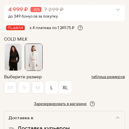
4 999
₽
7 299
₽
-
32
%
до
349
бонус
ов
за покупку
х 4 платежа по
1 249.75
₽
COLD MILK
Выберите размер
таблица размеров
XS
S
M
L
XL
Зарезервировать в магазине
Доставка в
Доставка курьером