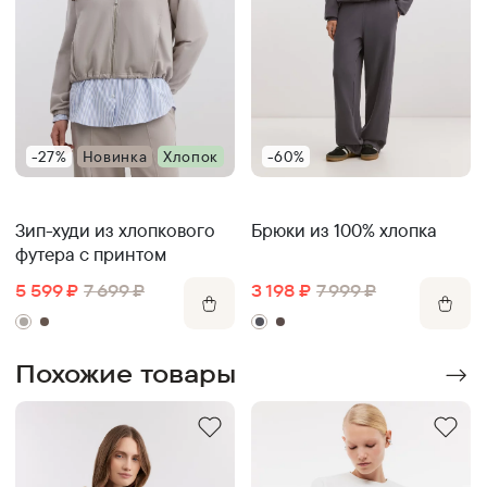
-27%
Новинка
Хлопок
-60%
Зип-худи из хлопкового
Брюки из 100% хлопка
футера с принтом
5 599
₽
7 699
₽
3 198
₽
7 999
₽
Похожие товары