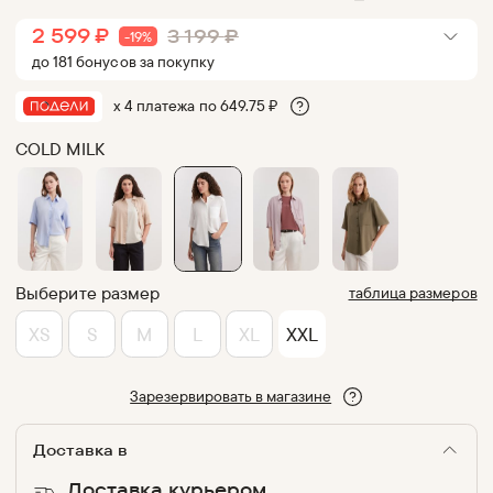
2 599
₽
3 199
₽
-
19
%
до
181
бонус
ов
за покупку
х 4 платежа по
649.75
₽
COLD MILK
Выберите размер
таблица размеров
XS
S
M
L
XL
XXL
Зарезервировать в магазине
Доставка в
Доставка курьером