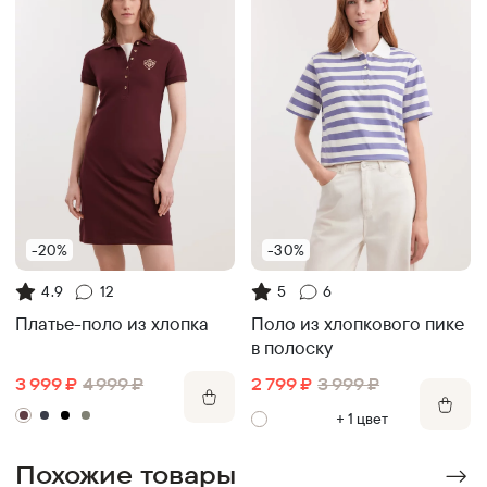
-20%
-30%
4.9
12
5
6
Платье-поло из хлопка
Поло из хлопкового пике
в полоску
3 999
₽
4 999
₽
2 799
₽
3 999
₽
+
1
цвет
Похожие товары