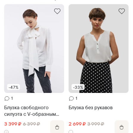
-47%
-33%
1
1
Блузка свободного
Блузка без рукавов
силуэта с V-образным
вырезом
3 399
₽
6 399
₽
2 699
₽
3 999
₽