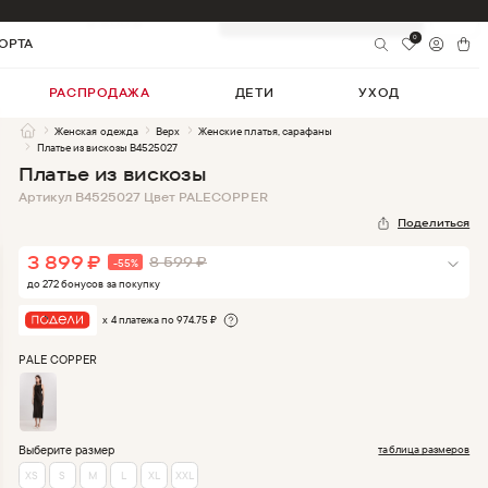
3 899
₽
-
55
%
Добавить в корзину
8 599
₽
0
ОРТА
РАСПРОДАЖА
ДЕТИ
УХОД
Женская одежда
Верх
Женские платья, сарафаны
Платье из вискозы B4525027
Платье из вискозы
Артикул
B4525027
Цвет
PALECOPPER
Поделиться
3 899
₽
8 599
₽
-
55
%
до
272
бонус
ов
за покупку
х 4 платежа по
974.75
₽
PALE COPPER
Выберите размер
таблица размеров
XS
S
M
L
XL
XXL