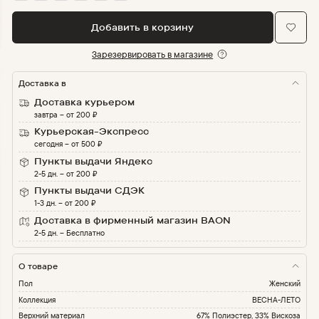
Добавить в корзину
Зарезервировать в магазине
Доставка в
Доставка курьером
завтра
–
от
200
₽
Курьерская-Экспресс
сегодня
–
от
500
₽
Пункты выдачи Яндекс
2-5 дн.
–
от
200
₽
Пункты выдачи СДЭК
1-3 дн.
–
от
200
₽
Доставка в фирменный магазин BAON
2-5 дн.
–
Бесплатно
О товаре
Пол
Женский
Коллекция
ВЕСНА-ЛЕТО
Верхний материал
67% Полиэстер, 33% Вискоза