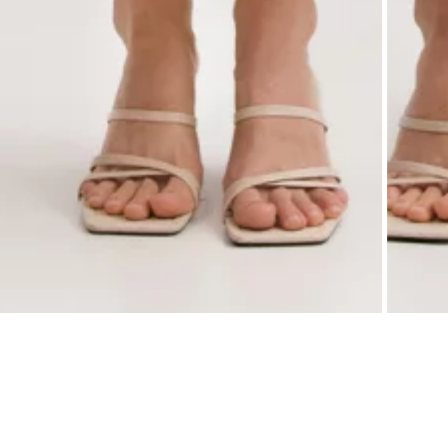
0
Описание
Отзывы
Возврат
Женское платье длины миди, скроенное по косой, выполнено из смесовой вискозы с