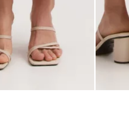
 легким блеском и слегка мятым эффектом (верх из 67% полиэстера и 33% вискозы,