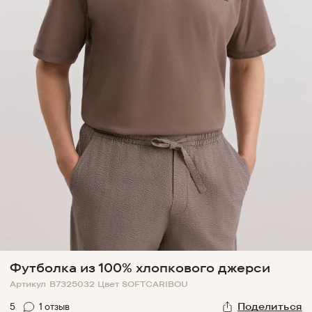
Футболка из 100% хлопкового джерси
Артикул
B7325032
Цвет
SOFTCARIBOU
5
1
отзыв
Поделиться