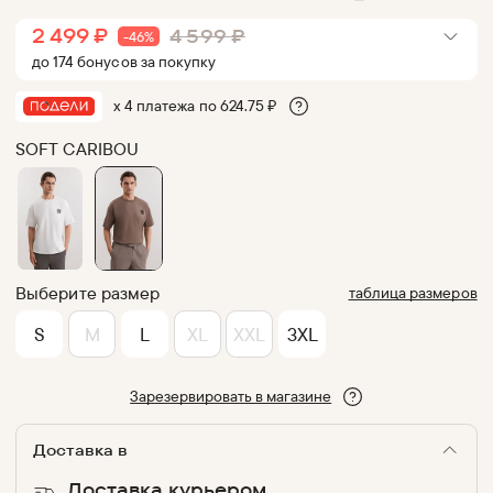
2 499
₽
4 599
₽
-
46
%
до
174
бонус
ов
за покупку
х 4 платежа по
624.75
₽
SOFT CARIBOU
Выберите размер
таблица размеров
S
M
L
XL
XXL
3XL
Зарезервировать в магазине
Доставка в
Доставка курьером