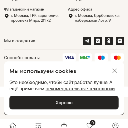
Флагманский магазин
Адрес офиса
г. Москва, ТРК Европолис,
г. Москва, Дербеневская
проспект Мира, 211 к2
набережная 7,стр. 9
Мы в соцсетях
Способы оплаты
Мы используем cookies
Партнеры
Это необходимо, чтобы сайт работал лучше. А
ещё применяем
рекомендательные технологии
.
.
UID:
050012AC7707766A7D0038B50252810B
[
d2849858b670
]
Хорошо
Добавить в корзину •
2 499
₽
© Baon, 2002-
2026
0