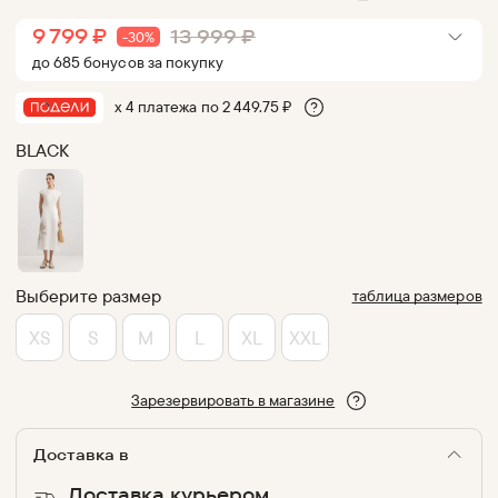
9 799
₽
13 999
₽
-
30
%
до
685
бонус
ов
за покупку
х 4 платежа по
2 449.75
₽
BLACK
Выберите размер
таблица размеров
XS
S
M
L
XL
XXL
Зарезервировать в магазине
Доставка в
Доставка курьером