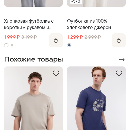
-57%
Хлопковая футболка с
Футболка из 100%
коротким рукавом и
хлопкового джерси
принтом
1 999
₽
3 199
₽
1 299
₽
2 999
₽
Похожие товары