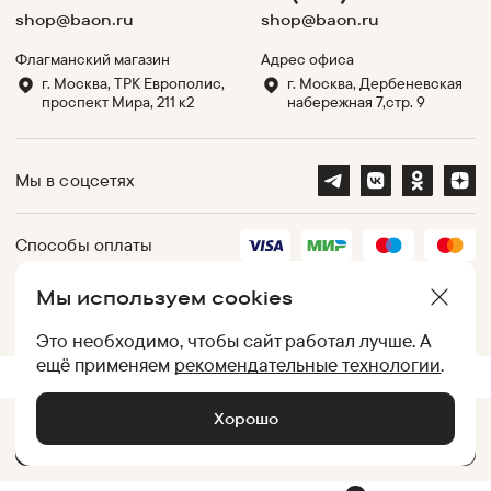
shop@baon.ru
shop@baon.ru
Флагманский магазин
Адрес офиса
г. Москва, ТРК Европолис,
г. Москва, Дербеневская
проспект Мира, 211 к2
набережная 7,стр. 9
Мы в соцсетях
Способы оплаты
Мы используем cookies
Партнеры
Это необходимо, чтобы сайт работал лучше. А
ещё применяем
рекомендательные технологии
.
.
UID:
050012ACA63B776A7D0038B502B9C00B
[
b0993c435c8f
]
Хорошо
Добавить в корзину •
2 399
₽
© Baon, 2002-
2026