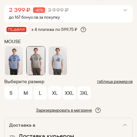
2 399
₽
3 999
₽
-
40
%
до
167
бонус
ов
за покупку
х 4 платежа по
599.75
₽
MOUSE
Выберите размер
таблица размеров
S
M
L
XL
XXL
3XL
Зарезервировать в магазине
Доставка в
Доставка курьером