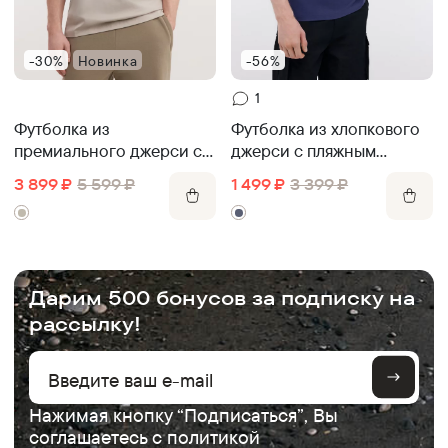
-30%
Новинка
-56%
1
Футболка из
Футболка из хлопкового
премиального джерси с
джерси с пляжным
шёлком
принтом
3 899
₽
5 599
₽
1 499
₽
3 399
₽
.
Дарим 500 бонусов за подписку на
рассылку!
Нажимая кнопку “Подписаться”, Вы
соглашаетесь с
политикой