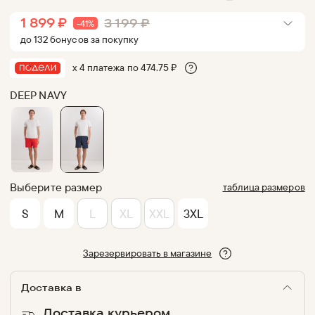
1 899
₽
3 199
₽
-
41
%
до
132
бонус
ов
за покупку
х 4 платежа по
474.75
₽
DEEP NAVY
Выберите размер
таблица размеров
S
M
L
XL
XXL
3XL
Зарезервировать в магазине
Доставка в
Доставка курьером