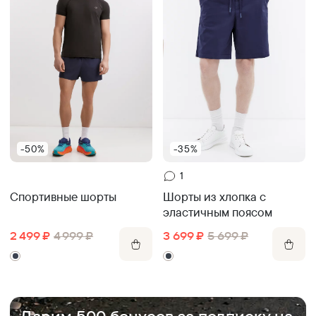
-50%
-35%
1
Спортивные шорты
Шорты из хлопка с
эластичным поясом
2 499
₽
4 999
₽
3 699
₽
5 699
₽
.
Дарим 500 бонусов за подписку на