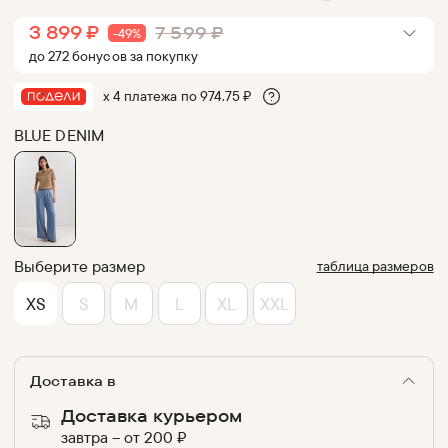
3 899
₽
7 599
₽
-
49
%
до
272
бонус
ов
за покупку
х 4 платежа по
974.75
₽
BLUE DENIM
Выберите размер
таблица размеров
XS
S
M
L
XL
XXL
Доставка в
Доставка курьером
завтра
–
от
200
₽