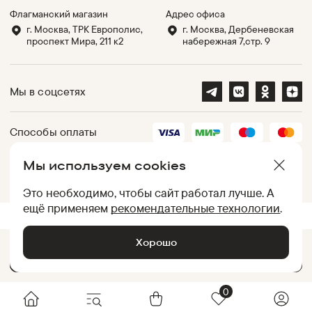
Флагманский магазин
Адрес офиса
г. Москва, ТРК Европолис,
г. Москва, Дербеневская
проспект Мира, 211 к2
набережная 7,стр. 9
Мы в соцсетях
Способы оплаты
Мы используем cookies
Партнеры
Это необходимо, чтобы сайт работал лучше. А
ещё применяем
рекомендательные технологии
.
.
UID:
050012AC33E2776A7F001DB50250010C
[
331c7a6c0266
]
Хорошо
Добавить в корзину •
3 899
₽
© Baon, 2002-
2026
0