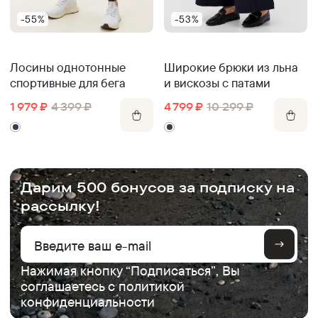
-55%
-53%
Лосины однотонные
Широкие брюки из льна
спортивные для бега
и вискозы с патами
1 979
₽
4 399
₽
4 799
₽
10 299
₽
.
Дарим 500 бонусов за подписку на
рассылку!
Нажимая кнопку “Подписаться”, Вы
соглашаетесь с
политикой
конфиденциальности