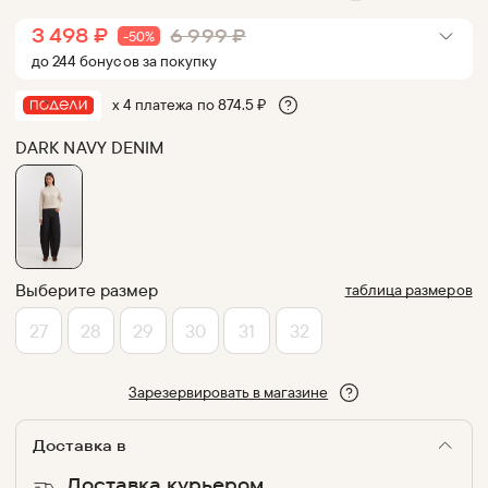
3 498
₽
6 999
₽
-
50
%
до
244
бонус
ов
за покупку
х 4 платежа по
874.5
₽
DARK NAVY DENIM
Выберите размер
таблица размеров
27
28
29
30
31
32
Зарезервировать в магазине
Доставка в
Доставка курьером