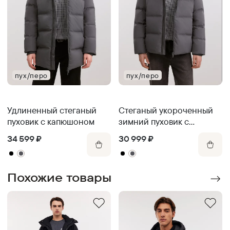
пух/перо
пух/перо
Удлиненный стеганый
Стеганый укороченный
пуховик с капюшоном
зимний пуховик с
капюшоном
34 599
₽
30 999
₽
Похожие товары