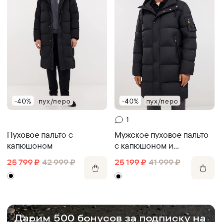
-40%
пух/перо
-40%
пух/перо
1
Пуховое пальто с
Мужское пуховое пальто
капюшоном
с капюшоном и
водонепроницаемой
25 799
₽
42 999
₽
25 199
₽
41 999
₽
пропиткой
.
Дарим 500 бонусов за подписку на