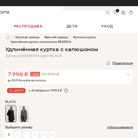
7 998
₽
-
60
%
Добавить в корзину
19 999
₽
0
ОРТА
РАСПРОДАЖА
ДЕТИ
УХОД
Мужская одежда
Верхняя одежда
Мужские куртки
Удлинённая куртка с капюшоном B5325514
Удлинённая куртка с капюшоном
Артикул
B5325514
Цвет
BLACK
Поделиться
7 998
₽
19 999
₽
-
60
%
до
559
бонус
ов
за покупку
х 4 платежа по
1 999.5
₽
BLACK
Выберите размер
таблица размеров
S
M
L
XL
XXL
3XL