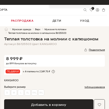
Добавить в корзину
8 999
₽
0
ОРТА
РАСПРОДАЖА
ДЕТИ
УХОД
Мужская одежда
Верх
Мужские толстовки
Теплая толстовка на молнии с капюшоном B6125503
Теплая толстовка на молнии с капюшоном
Артикул
B6125503
Цвет
KANGAROO
Поделиться
8 999
₽
до
899
бонус
ов
за покупку
х 4 платежа по
2 249.75
₽
KANGAROO
Выберите размер
таблица размеров
S
M
L
XL
XXL
3XL
Добавить в корзину