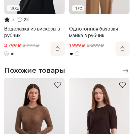
-30%
-17%
5
23
Однотонная базовая
Водолазка из вискозы в
майка в рубчик
рубчик
1 999
₽
2 399
₽
2 799
₽
3 999
₽
Похожие товары