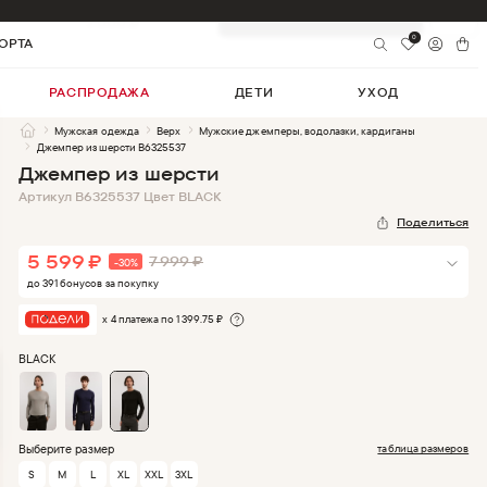
5 599
₽
-
30
%
Добавить в корзину
7 999
₽
0
ОРТА
РАСПРОДАЖА
ДЕТИ
УХОД
Мужская одежда
Верх
Мужские джемперы, водолазки, кардиганы
Джемпер из шерсти B6325537
Джемпер из шерсти
Артикул
B6325537
Цвет
BLACK
Поделиться
5 599
₽
7 999
₽
-
30
%
до
391
бонус
ов
за покупку
х 4 платежа по
1 399.75
₽
BLACK
Выберите размер
таблица размеров
S
M
L
XL
XXL
3XL