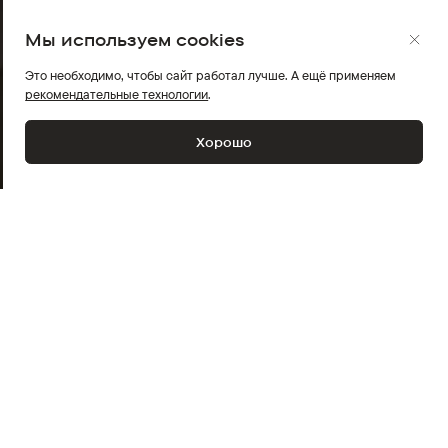
Мы используем cookies
Это необходимо, чтобы сайт работал лучше. А ещё применяем
рекомендательные технологии
.
Хорошо
Пол
Мужской
Коллекция
ОСЕНЬ-ЗИМА
Стиль
Повседневный
Длина
Короткий
Длина рукава
Длинные