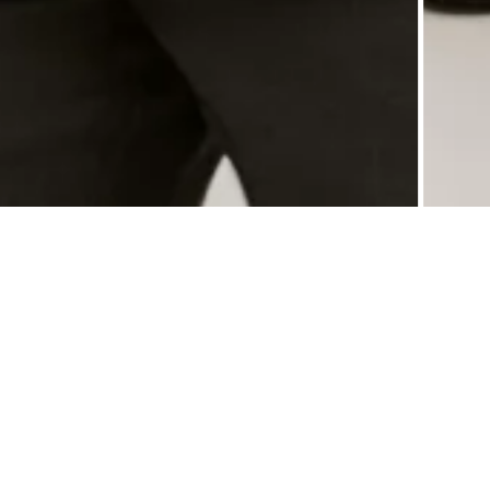
0
Описание
Отзывы
Возврат
Мужской джемпер прямого силуэта из тонкой трикотажной смесовой пряжи (30% шерс
Гладкое переплетение пряжи основного полотна, манжеты в рубчик и смещённые к 
круглым вырезом и длинным рукавом сохраняет лаконичность и чистоту образа. Од
синем, чёрном и сером, а также в больших размерах, и легко адаптируется под пр
офисные и повседневные образы. Идеальна для демисезонного периода, прохладной
не выше 30°C.