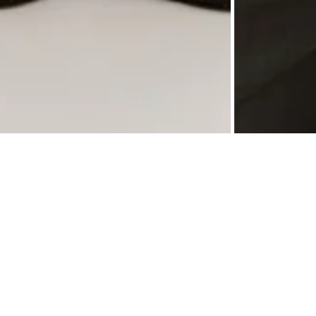
ть, 45% акрил, 25% полиамид) — лёгкая и тёплая вязаная модель без подклада.
спинке плечевые швы подчёркивают аккуратную посадку. Классический силуэт с
нотонный пуловер в стильном современном дизайне доступен в базовых оттенках:
опорции высоких мужчин. Брендовая модная модель органично вписывается в
 осени, зимы и весны. Для ухода рекомендована ручная стирка при температуре