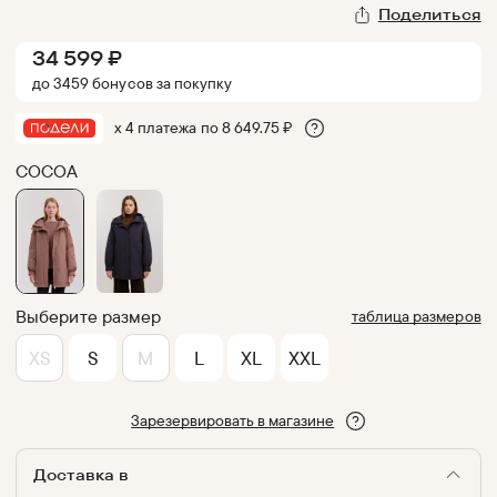
Поделиться
34 599
₽
до
3459
бонус
ов
за покупку
х 4 платежа по
8 649.75
₽
COCOA
Выберите размер
таблица размеров
XS
S
M
L
XL
XXL
Зарезервировать в магазине
Доставка в