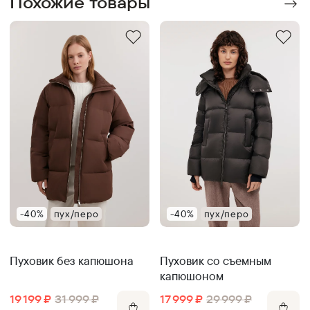
Похожие товары
-40%
пух/перо
-40%
пух/перо
Пуховик без капюшона
Пуховик со съемным
капюшоном
19 199
₽
31 999
₽
17 999
₽
29 999
₽